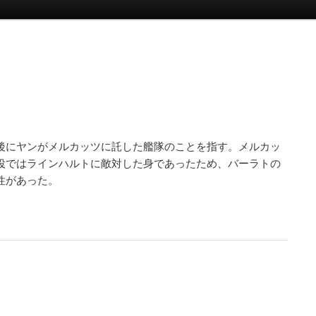
後にヤンがメルカッツに託した艦隊のことを指す。メルカッ
役ではラインハルトに敵対した身であったため、バーラトの
性があった。