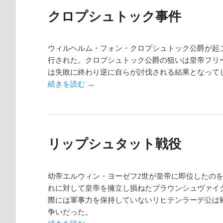
クロプシュトック事件
ウィルヘルム・フォン・クロプシュトック公爵が起
行された。クロプシュトック公爵の狙いは皇帝フリ
は失敗に終わり逆に自らが討伐される結果となって
続きを読む
→
リップシュタット戦役
幼帝エルウィン・ヨーゼフ2世が皇帝に即位したの
れに対して皇帝を擁立し損ねたブラウンシュヴァイ
際には軍事力を保持していないリヒテンラーデ公は
争いだった。