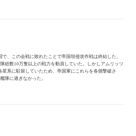
闘で、この会戦に敗れたことで帝国領侵攻作戦は終結した。
隊総数10万隻以上の戦力を動員していた。しかしアムリッツ
各星系に駐留していたため、帝国軍にこれらを各個撃破さ
個艦隊に過ぎなかった。