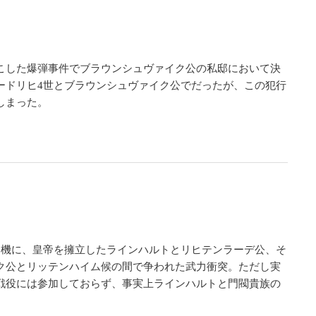
こした爆弾事件でブラウンシュヴァイク公の私邸において決
ードリヒ4世とブラウンシュヴァイク公でだったが、この犯行
しまった。
を機に、皇帝を擁立したラインハルトとリヒテンラーデ公、そ
ク公とリッテンハイム候の間で争われた武力衝突。ただし実
戦役には参加しておらず、事実上ラインハルトと門閥貴族の