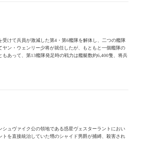
）
を受けて兵員が激減した第4・第6艦隊を解体し、二つの艦隊
てヤン・ウェンリー少将が就任したが、もともと一個艦隊の
あって、第13艦隊発足時の戦力は艦艇数約6,400隻、将兵
ンシュヴァイク公の領地である惑星ヴェスターラントにおい
ントを直接統治していた甥のシャイド男爵が捕縛、殺害され