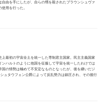
は自由を手にしたが、自らの甥を殺されたブラウンシュヴァ
の使用を行った。
史上最初の宇宙全土を統一した専制君主国家。民主主義国家
インハルトのように他国を征服して宇宙を統一したわけでは
帝国の情勢は極めて不安定なものとなったが、後を継いだジ
・シュタウフェン公爵によって反乱勢力は鎮圧され、その後行