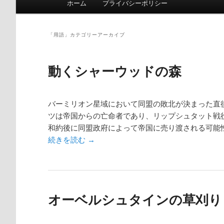
ホーム
プライバシーポリシー
メインコンテンツへ移動
サブコンテンツへ移動
「
用語
」カテゴリーアーカイブ
動くシャーウッドの森
バーミリオン星域において同盟の敗北が決まった直
ツは帝国からの亡命者であり、リップシュタット戦
和約後に同盟政府によって帝国に売り渡される可能
続きを読む
→
オーベルシュタインの草刈り