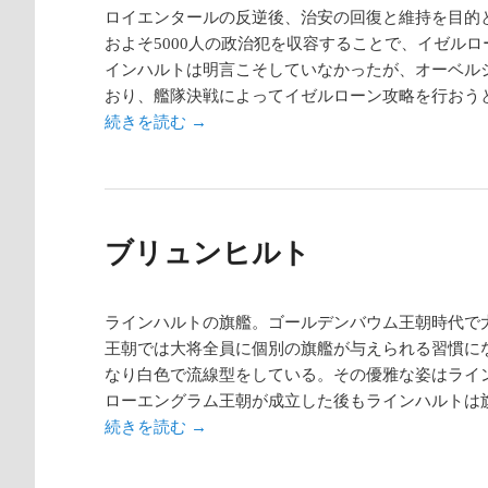
ロイエンタールの反逆後、治安の回復と維持を目的
およそ5000人の政治犯を収容することで、イゼル
インハルトは明言こそしていなかったが、オーベル
おり、艦隊決戦によってイゼルローン攻略を行おう
続きを読む
→
ブリュンヒルト
ラインハルトの旗艦。ゴールデンバウム王朝時代で
王朝では大将全員に個別の旗艦が与えられる習慣に
なり白色で流線型をしている。その優雅な姿はライ
ローエングラム王朝が成立した後もラインハルトは
続きを読む
→