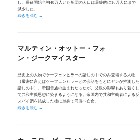
し、長征開始当初40万人いた船団の人口は最終的に16万人にまで
減少した。
続きを読む
→
マルティン・オットー・フォ
ン・ジークマイスター
歴史上の人物でケーフェンヒラーの話しの中でのみ登場する人物
（厳密に言えばケーフェンヒラーとの会話をもとにヤンが推測した
話しの中）。帝国貴族の生まれだったが、父親の影響もあり若くし
て共和主義思想に染まるようになる。帝国内で共和主義者による反
スパイ網を結成した後に単身で同盟へ亡命。
続きを読む
→