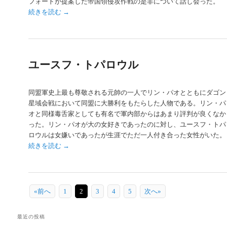
フォードが提案した帝国領侵攻作戦の是非について話し会った。
続きを読む
→
ユースフ・トパロウル
同盟軍史上最も尊敬される元帥の一人でリン・パオとともにダゴン
星域会戦において同盟に大勝利をもたらした人物である。リン・パ
オと同様毒舌家としても有名で軍内部からはあまり評判が良くなか
った。リン・パオが大の女好きであったのに対し、ユースフ・トパ
ロウルは女嫌いであったが生涯でただ一人付き合った女性がいた。
続きを読む
→
«前へ
1
2
3
4
5
次へ»
最近の投稿