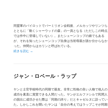
同盟軍のパイロットでバーミリオン会戦後、メルカッツやリンツら
とともに「動くシャーウッドの森」の一員となる（ただしこの時点
では作中に登場していない）。またシェーンコップの娘でもある
が、それを知ったシェーンコップ自身は当初母親が誰か分からなか
った。仲間からはカリンと呼ばれている。
続きを読む
→
ジャン・ロベール・ラップ
ヤンと士官学校時代の同期で親友。非常に性格の良い人物で他人の
成功を素直に賞賛できる人間だった。ヤンがエルファシルで民間人
の脱出に成功させた際は「同期の誇り」だとキャゼルヌに語ってい
た。しかしこれを聞いたヤンは「自分の考えではラップこそが同期