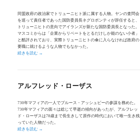
同盟政府の政治家でトリューニヒト派に属する人物。ヤンの査問会
を巡って責任者であった国防委員長ネグロポンティが辞任すると、
トリューニヒトの意向でアイランズが新たな国防委員長となった。
マスコミからは「企業からリベートをとるだけしか能のない小者」
と酷評されており、実際トリューニヒトの傘に入らなければ政府の
要職に就けるような人物でもなかった。
続きを読む
→
アルフレッド・ローザス
730年マフィアの一人でブルース・アッシュビーの参謀を務めた。
730年マフィアの面々は総じて早逝の傾向があったが、アルフレッ
ド・ローザスは78歳まで長生きして原作の時代において唯一生き残
っていた人物だった。
続きを読む
→