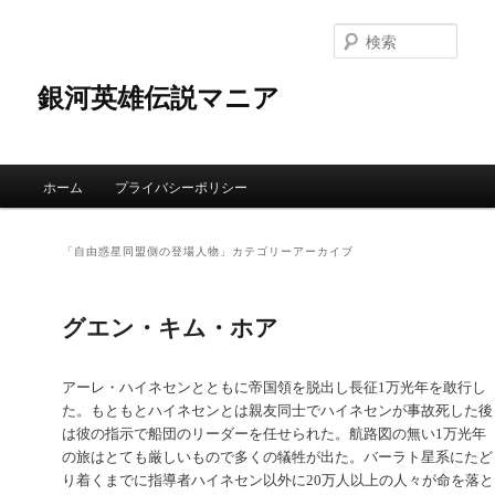
検
索
銀河英雄伝説マニア
メインメニュー
ホーム
プライバシーポリシー
メインコンテンツへ移動
サブコンテンツへ移動
「
自由惑星同盟側の登場人物
」カテゴリーアーカイブ
グエン・キム・ホア
アーレ・ハイネセンとともに帝国領を脱出し長征1万光年を敢行し
た。もともとハイネセンとは親友同士でハイネセンが事故死した後
は彼の指示で船団のリーダーを任せられた。航路図の無い1万光年
の旅はとても厳しいもので多くの犠牲が出た。バーラト星系にたど
り着くまでに指導者ハイネセン以外に20万人以上の人々が命を落と