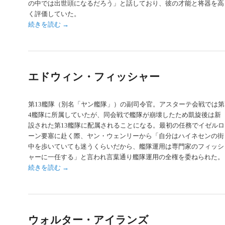
の中では出世頭になるだろう」と話しており、彼の才能と将器を高
く評価していた。
続きを読む
→
エドウィン・フィッシャー
第13艦隊（別名「ヤン艦隊」）の副司令官。アスターテ会戦では第
4艦隊に所属していたが、同会戦で艦隊が崩壊したため凱旋後は新
設された第13艦隊に配属されることになる。最初の任務でイゼルロ
ーン要塞に赴く際、ヤン・ウェンリーから「自分はハイネセンの街
中を歩いていても迷うくらいだから、艦隊運用は専門家のフィッシ
ャーに一任する」と言われ言葉通り艦隊運用の全権を委ねられた。
続きを読む
→
ウォルター・アイランズ