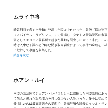
ムライ中将
時系列順で考ると最初に登場した際は中佐だった。外伝『螺旋迷宮
（スパイラル・ラビリンス）』で登場し、タナトス警備管区の参事
官としてエコニア収容所で起きた暴動を調査しにやって来た。この
時は入念な下調べと的確な聞き取り調査によって事件の全貌を正確
に把握して事態を収集した。
続きを読む
→
ホアン・ルイ
同盟の政治家でジョアン・レベロとともに腐敗した同盟政府にあっ
て信念と優れた政治能力を持つ数少ない人物だった。作中に初めて
登場したのは最高評議会の場面で、最高評議会議長ロイヤル・サン