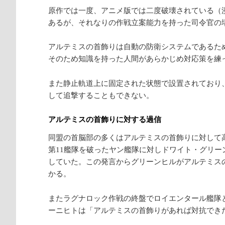
原作では一度、アニメ版では二度破壊されている（
あるが、それなりの作戦立案能力を持った司令官の
アルテミスの首飾りは自動の防衛システムであるた
そのため知識を持った人間があらかじめ対応策を練っ
また静止軌道上に固定された状態で設置されており
して追撃することもできない。
アルテミスの首飾りに対する過信
同盟の首脳部の多くはアルテミスの首飾りに対して
第11艦隊を破ったヤン艦隊に対しドワイト・グリ
していた。この発言からグリーンヒルがアルテミス
かる。
またラグナロック作戦の終盤でロイエンタール艦隊
ーニヒトは「アルテミスの首飾りがあれば対抗でき