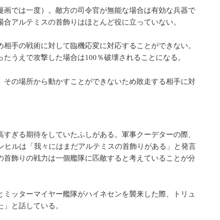
漫画では一度）。敵方の司令官が無能な場合は有効な兵器で
場合アルテミスの首飾りはほとんど役に立っていない。
め相手の戦術に対して臨機応変に対応することができない。
たうえで攻撃した場合は100％破壊されることになる。
、その場所から動かすことができないため敗走する相手に対
高すぎる期待をしていたふしがある。軍事クーデターの際、
ーンヒルは「我々にはまだアルテミスの首飾りがある」と発言
の首飾りの戦力は一個艦隊に匹敵すると考えていることが分
とミッターマイヤー艦隊がハイネセンを襲来した際、トリュ
た」と話している。