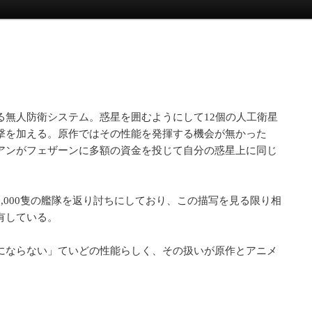
る無人防衛システム。惑星を囲むようにして12個の人工衛星
撃を加える。原作ではその性能を発揮する機会が無かった
アンがフェザーンに多額の資金を投じて自分の惑星上に同じ
,000隻の艦隊を返り討ちにしており、この描写を見る限り相
有している。
にならない」ていどの性能らしく、その扱いが原作とアニメ