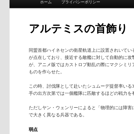
ホーム
プライバシーポリシー
メインコンテンツへ移動
サブコンテンツへ移動
アルテミスの首飾り
同盟首都ハイネセンの衛星軌道上に設置されいてい
が点在しており、接近する敵艦に対して自動的に攻
が、アニメ版ではカストロプ動乱の際にマクシミリ
ものを作らせた。
この時、討伐隊として赴いたシュムーデ提督率いる3
手の出方次第では一個艦隊に匹敵するほどの戦力を
ただしヤン・ウェンリーによると「物理的には障害
で大きく異なる兵器である。
弱点