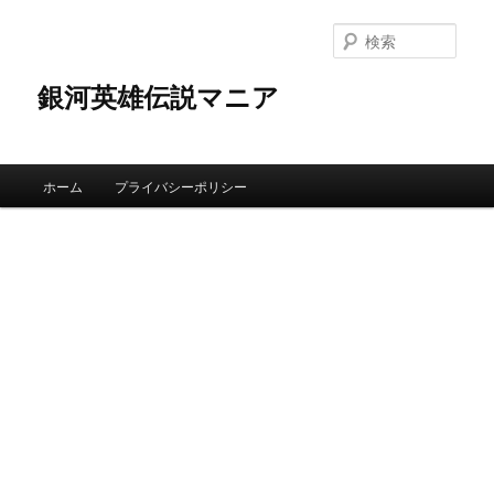
検
索
銀河英雄伝説マニア
メインメニュー
ホーム
プライバシーポリシー
メインコンテンツへ移動
サブコンテンツへ移動