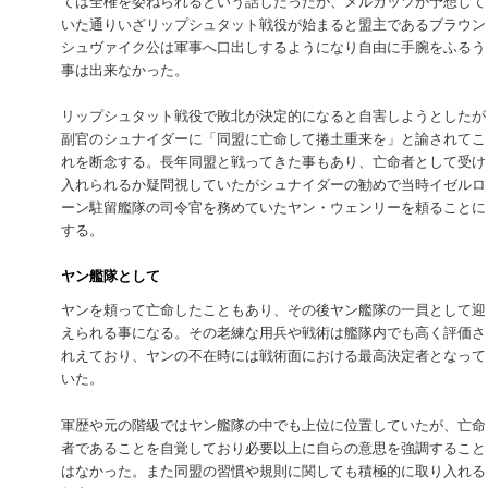
ては全権を委ねられるという話しだったが、メルカッツが予想して
いた通りいざリップシュタット戦役が始まると盟主であるブラウン
シュヴァイク公は軍事へ口出しするようになり自由に手腕をふるう
事は出来なかった。
リップシュタット戦役で敗北が決定的になると自害しようとしたが
副官のシュナイダーに「同盟に亡命して捲土重来を」と諭されてこ
れを断念する。長年同盟と戦ってきた事もあり、亡命者として受け
入れられるか疑問視していたがシュナイダーの勧めで当時イゼルロ
ーン駐留艦隊の司令官を務めていたヤン・ウェンリーを頼ることに
する。
ヤン艦隊として
ヤンを頼って亡命したこともあり、その後ヤン艦隊の一員として迎
えられる事になる。その老練な用兵や戦術は艦隊内でも高く評価さ
れえており、ヤンの不在時には戦術面における最高決定者となって
いた。
軍歴や元の階級ではヤン艦隊の中でも上位に位置していたが、亡命
者であることを自覚しており必要以上に自らの意思を強調すること
はなかった。また同盟の習慣や規則に関しても積極的に取り入れる