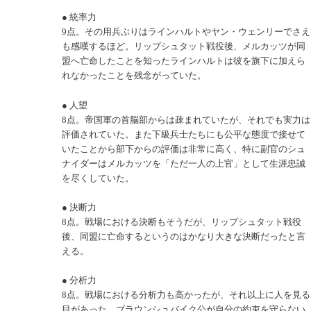
● 統率力
9点。その用兵ぶりはラインハルトやヤン・ウェンリーでさえ
も感嘆するほど。リップシュタット戦役後、メルカッツが同
盟へ亡命したことを知ったラインハルトは彼を旗下に加えら
れなかったことを残念がっていた。
● 人望
8点。帝国軍の首脳部からは疎まれていたが、それでも実力は
評価されていた。また下級兵士たちにも公平な態度で接せて
いたことから部下からの評価は非常に高く、特に副官のシュ
ナイダーはメルカッツを「ただ一人の上官」として生涯忠誠
を尽くしていた。
● 決断力
8点。戦場における決断もそうだが、リップシュタット戦役
後、同盟に亡命するというのはかなり大きな決断だったと言
える。
● 分析力
8点。戦場における分析力も高かったが、それ以上に人を見る
目があった。ブラウンシュバイク公が自分の約束を守らない