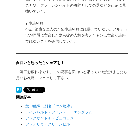
ことや、ファーレンハイトの将帥としての器などを正確に見
抜いていた。
● 権謀術数
4点。清廉な軍人のため権謀術数には長けていない。メルカッ
ツが同盟に亡命した際も彼の人柄を考えたヤンは亡命が謀略
ではないことを確信していた。
面白いと思ったらシェアを！
ご読了お疲れ様です。この記事を面白いと思っていただけましたら
是非お友達にシェアして下さい。
関連記事
第13艦隊（別名「ヤン艦隊」）
ラインハルト・フォン・ローエングラム
アレクサンドル・ビュコック
フレデリカ・グリーンヒル