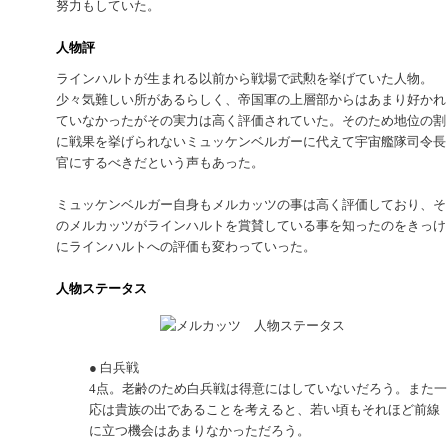
努力もしていた。
人物評
ラインハルトが生まれる以前から戦場で武勲を挙げていた人物。
少々気難しい所があるらしく、帝国軍の上層部からはあまり好かれ
ていなかったがその実力は高く評価されていた。そのため地位の割
に戦果を挙げられないミュッケンベルガーに代えて宇宙艦隊司令長
官にするべきだという声もあった。
ミュッケンベルガー自身もメルカッツの事は高く評価しており、そ
のメルカッツがラインハルトを賞賛している事を知ったのをきっけ
にラインハルトへの評価も変わっていった。
人物ステータス
● 白兵戦
4点。老齢のため白兵戦は得意にはしていないだろう。また一
応は貴族の出であることを考えると、若い頃もそれほど前線
に立つ機会はあまりなかっただろう。